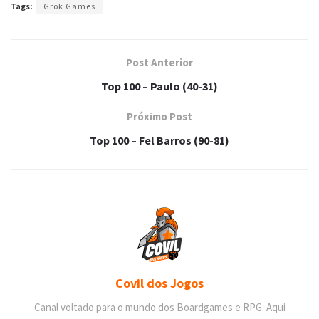
Tags:
Grok Games
Post Anterior
Top 100 – Paulo (40-31)
Próximo Post
Top 100 – Fel Barros (90-81)
Covil dos Jogos
Canal voltado para o mundo dos Boardgames e RPG. Aqui