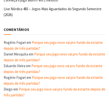
Conheça o jogo Blufrrr em 1 minuto!
Live Nórdica 483 – Jogos Mais Aguardados do Segundo Semestre
(2026)
COMENTÁRIOS
Rogério Fogari
em
Porque seu jogo novo vai pro fundo da estante
depois de três partidas?
Daniel Mesquita
em
Porque seu jogo novo vai pro fundo da estante
depois de três partidas?
Eduardo Vieira
em
Porque seu jogo novo vai pro fundo da estante
depois de três partidas?
Rogério Fogari
em
Porque seu jogo novo vai pro fundo da estante
depois de três partidas?
Diego
em
Porque seu jogo novo vai pro fundo da estante depois de
três partidas?