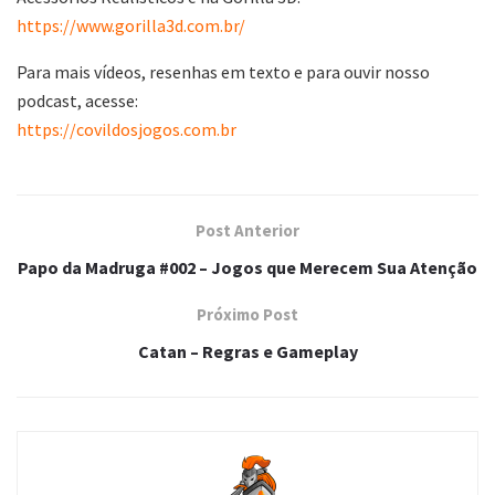
https://www.gorilla3d.com.br/
Para mais vídeos, resenhas em texto e para ouvir nosso
podcast, acesse:
https://covildosjogos.com.br
Post Anterior
Papo da Madruga #002 – Jogos que Merecem Sua Atenção
Próximo Post
Catan – Regras e Gameplay