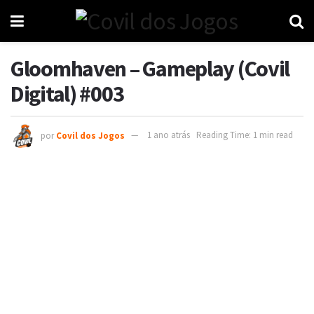
Gloomhaven – Gameplay (Covil
Digital) #003
por
Covil dos Jogos
1 ano atrás
Reading Time: 1 min read