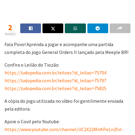
2
SHARES
Fala Povo! Aprenda a jogar e acompanhe uma partida
completa do jogo General Orders II lançado pela Meeple BR!
Confira o Leilão do Tiozão:
https://ludopedia.com.br/leiloes?id_leilao=75704
https://ludopedia.com.br/leiloes?id_leilao=75797
https://ludopedia.com.br/leiloes?id_leilao=75825
A cópia do jogo utilizada no vídeo foi gentilmente enviada
pela editora.
Apoie o Covil pelo Youtube:
https://www.youtube.com/channel/UC2X22MnKPeLn2fxl-