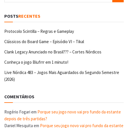
POSTS
RECENTES
Protocolo Scintilla – Regras e Gameplay
Clássicos do Board Game – Episódio VI – Tikal
Clank Legacy Anunciado no Brasil??? – Cortes Nórdicos
Conheça o jogo Blufrrr em 1 minuto!
Live Nórdica 483 – Jogos Mais Aguardados do Segundo Semestre
(2026)
COMENTÁRIOS
Rogério Fogari
em
Porque seu jogo novo vai pro fundo da estante
depois de três partidas?
Daniel Mesquita
em
Porque seu jogo novo vai pro fundo da estante