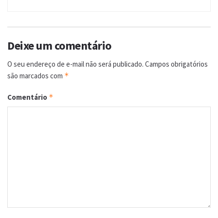
Deixe um comentário
O seu endereço de e-mail não será publicado.
Campos obrigatórios
são marcados com
*
Comentário
*