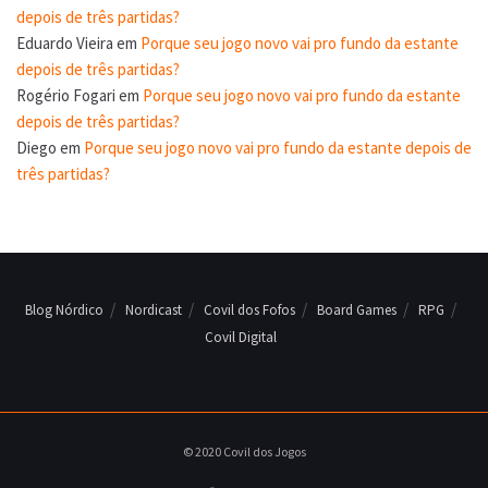
depois de três partidas?
Eduardo Vieira
em
Porque seu jogo novo vai pro fundo da estante
depois de três partidas?
Rogério Fogari
em
Porque seu jogo novo vai pro fundo da estante
depois de três partidas?
Diego
em
Porque seu jogo novo vai pro fundo da estante depois de
três partidas?
Blog Nórdico
Nordicast
Covil dos Fofos
Board Games
RPG
Covil Digital
© 2020 Covil dos Jogos