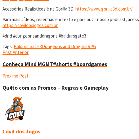
Acessórios Realísticos é na Gorilla 3D:
https://www.gorilla3d.com.br/
Para mais vídeos, resenhas em texto e para ouvir nosso podcast, acess
https://covildosjogos.com.br
#dnd #dungeonsanddragons #baldursgate3
Tags:
Baldurs Gate 3
Dungeons and Dragons
RPG
Post Anterior
Conheça Mind MGMT#shorts #boardgames
Próximo Post
Qu4to com as Promos – Regras e Gameplay
Covil dos Jogos