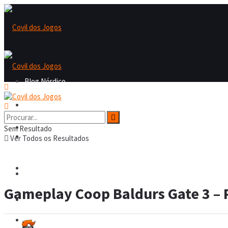
Blog Nórdico
Blog Nórdico
Nordicast
Sem Resultado
Nordicast
Ver Todos os Resultados
Covil dos Fofos
Covil dos Fofos
Gameplay Coop Baldurs Gate 3 – Pa
Board Games
Board Games