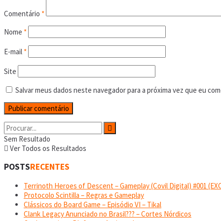
Comentário
*
Nome
*
E-mail
*
Site
Salvar meus dados neste navegador para a próxima vez que eu com
Sem Resultado
Ver Todos os Resultados
POSTS
RECENTES
Terrinoth Heroes of Descent – Gameplay (Covil Digital) #001 (
Protocolo Scintilla – Regras e Gameplay
Clássicos do Board Game – Episódio VI – Tikal
Clank Legacy Anunciado no Brasil??? – Cortes Nórdicos