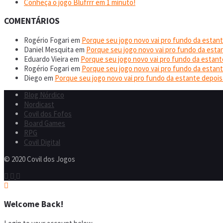
Conheça o jogo Blufrrr em 1 minuto!
COMENTÁRIOS
Rogério Fogari
em
Porque seu jogo novo vai pro fundo da estant
Daniel Mesquita
em
Porque seu jogo novo vai pro fundo da esta
Eduardo Vieira
em
Porque seu jogo novo vai pro fundo da estant
Rogério Fogari
em
Porque seu jogo novo vai pro fundo da estant
Diego
em
Porque seu jogo novo vai pro fundo da estante depois
Blog Nórdico
Nordicast
Covil dos Fofos
Board Games
RPG
Covil Digital
© 2020 Covil dos Jogos
Welcome Back!