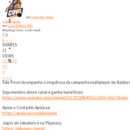
RPG
por
Covil dos Jogos
Covil Digital
RPG
2 anos atrás
em
Covil Digital
,
RPG
Reading Time: 1 min read
0
1
SHARES
Covil Digital
11
VIEWS
Fala Povo! Acompanhe a sequência da campanha multiplayer de Baldurs
Seja membro deste canal e ganhe benefícios:
https://www.youtube.com/channel/UC2X22MnKPeLn2fxl-eVnrTA/join
Apoie o Covil pelo Apoia.se:
https://apoia.se/covildosjogos
Jogos de tabuleiro é na Playeasy:
https://playeasy.com.br/