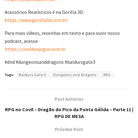
Acessórios Realísticos é na Gorilla 3D:
https://www.gorilla3d.com.br/
Para mais vídeos, resenhas em texto e para ouvir nosso
podcast, acesse:
https://covildosjogos.com.br
#dnd #dungeonsanddragons #baldursgate3
Tags:
Baldurs Gate 3
Dungeons and Dragons
RPG
Post Anterior
RPG no Covil – Dragão do Pico da Ponta Gélida – Parte 11 |
RPG DE MESA
Próximo Post