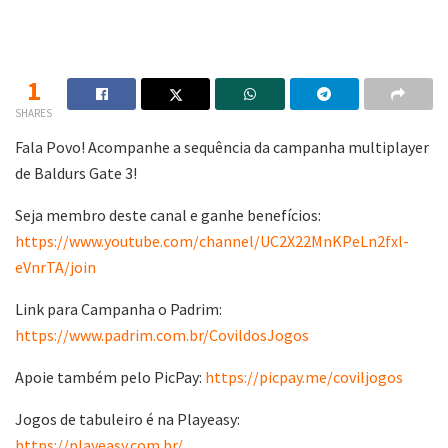
1
SHARES
Fala Povo! Acompanhe a sequência da campanha multiplayer
de Baldurs Gate 3!
Seja membro deste canal e ganhe benefícios:
https://www.youtube.com/channel/UC2X22MnKPeLn2fxl-
eVnrTA/join
Link para Campanha o Padrim:
https://www.padrim.com.br/CovildosJogos
Apoie também pelo PicPay:
https://picpay.me/coviljogos
Jogos de tabuleiro é na Playeasy:
https://playeasy.com.br/