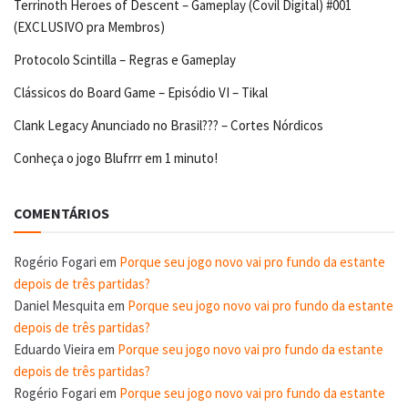
Terrinoth Heroes of Descent – Gameplay (Covil Digital) #001
(EXCLUSIVO pra Membros)
Protocolo Scintilla – Regras e Gameplay
Clássicos do Board Game – Episódio VI – Tikal
Clank Legacy Anunciado no Brasil??? – Cortes Nórdicos
Conheça o jogo Blufrrr em 1 minuto!
COMENTÁRIOS
Rogério Fogari
em
Porque seu jogo novo vai pro fundo da estante
depois de três partidas?
Daniel Mesquita
em
Porque seu jogo novo vai pro fundo da estante
depois de três partidas?
Eduardo Vieira
em
Porque seu jogo novo vai pro fundo da estante
depois de três partidas?
Rogério Fogari
em
Porque seu jogo novo vai pro fundo da estante