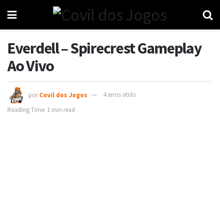
Everdell – Spirecrest Gameplay
Ao Vivo
por
Covil dos Jogos
4 anos atrás
Reading Time: 1 min read