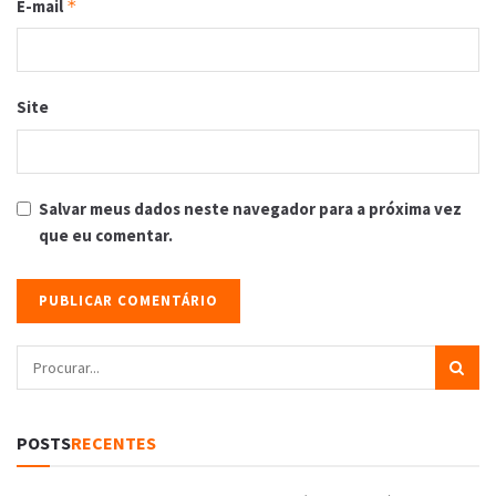
E-mail
*
Site
Salvar meus dados neste navegador para a próxima vez
que eu comentar.
POSTS
RECENTES