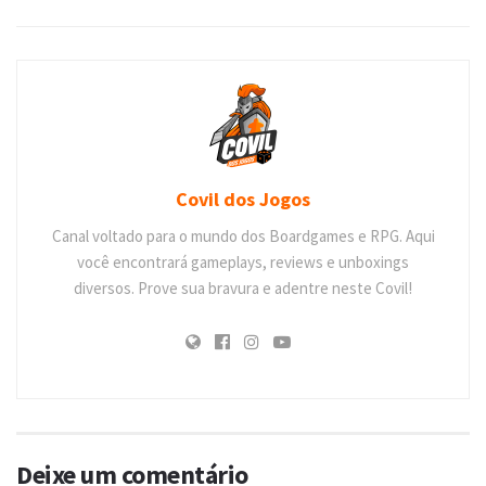
Covil dos Jogos
Canal voltado para o mundo dos Boardgames e RPG. Aqui
você encontrará gameplays, reviews e unboxings
diversos. Prove sua bravura e adentre neste Covil!
Deixe um comentário