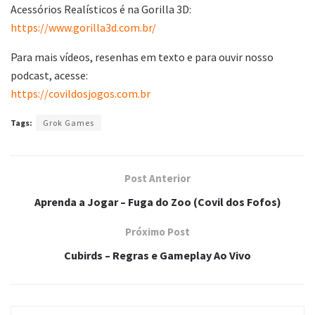
Acessórios Realísticos é na Gorilla 3D:
https://www.gorilla3d.com.br/
Para mais vídeos, resenhas em texto e para ouvir nosso
podcast, acesse:
https://covildosjogos.com.br
Tags:
Grok Games
Post Anterior
Aprenda a Jogar – Fuga do Zoo (Covil dos Fofos)
Próximo Post
Cubirds – Regras e Gameplay Ao Vivo