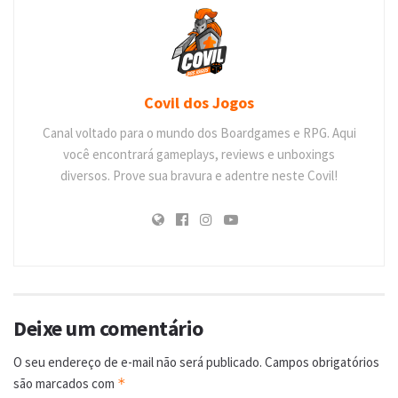
Covil dos Jogos
Canal voltado para o mundo dos Boardgames e RPG. Aqui
você encontrará gameplays, reviews e unboxings
diversos. Prove sua bravura e adentre neste Covil!
Deixe um comentário
O seu endereço de e-mail não será publicado.
Campos obrigatórios
são marcados com
*