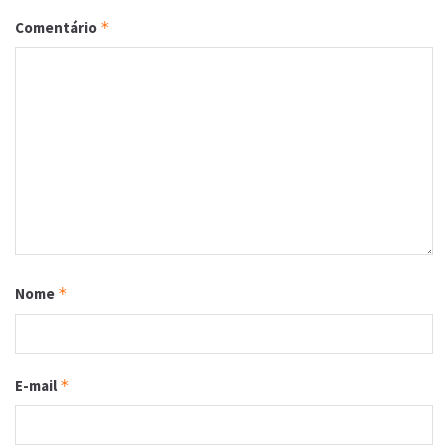
Comentário
*
Nome
*
E-mail
*