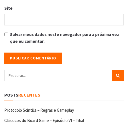
Site
Salvar meus dados neste navegador para a próxima vez
que eu comentar.
POSTS
RECENTES
Protocolo Scintilla – Regras e Gameplay
Clássicos do Board Game – Episódio VI – Tikal