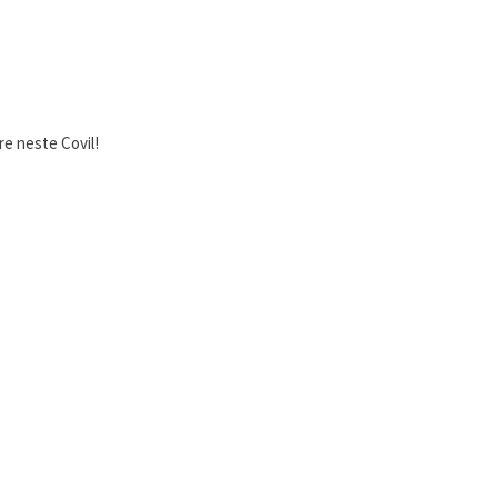
e neste Covil!