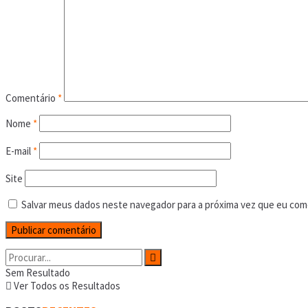
Comentário
*
Nome
*
E-mail
*
Site
Salvar meus dados neste navegador para a próxima vez que eu com
Sem Resultado
Ver Todos os Resultados