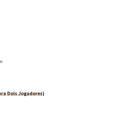
e:
pra Dois Jogadores)