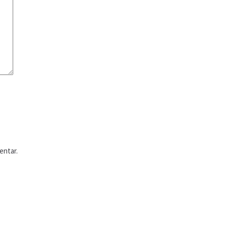
entar.