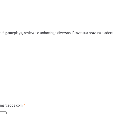
á gameplays, reviews e unboxings diversos. Prove sua bravura e adentr
o marcados com
*