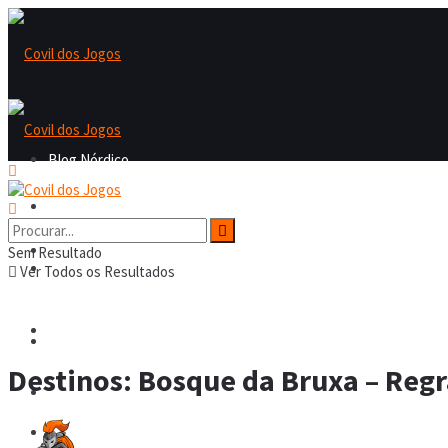
Blog Nórdico
Blog Nórdico
Nordicast
Sem Resultado
Nordicast
Ver Todos os Resultados
Covil dos Fofos
Covil dos Fofos
Destinos: Bosque da Bruxa – Reg
Board Games
Board Games