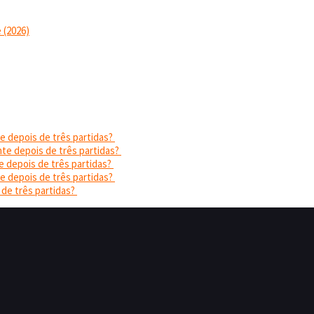
 (2026)
e depois de três partidas?
nte depois de três partidas?
e depois de três partidas?
e depois de três partidas?
 de três partidas?