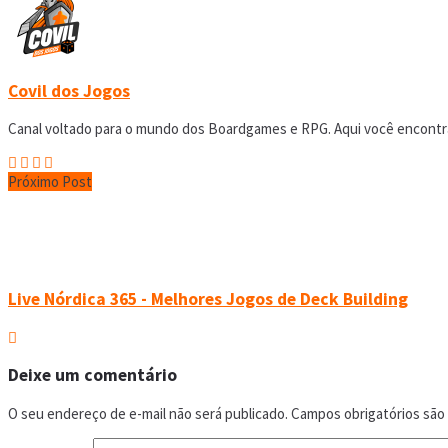
Covil dos Jogos
Canal voltado para o mundo dos Boardgames e RPG. Aqui você encontrar
Próximo Post
Live Nórdica 365 - Melhores Jogos de Deck Building
Deixe um comentário
O seu endereço de e-mail não será publicado.
Campos obrigatórios sã