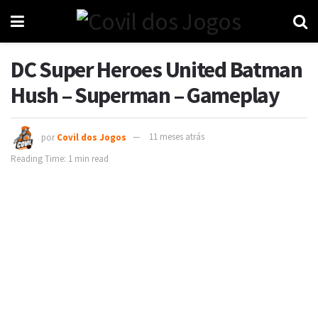
DC Super Heroes United Batman
Hush – Superman – Gameplay
por
Covil dos Jogos
11 meses atrás
Reading Time: 1 min read