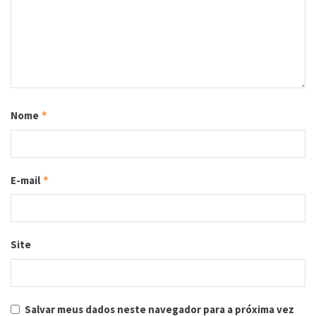
Nome
*
E-mail
*
Site
Salvar meus dados neste navegador para a próxima vez