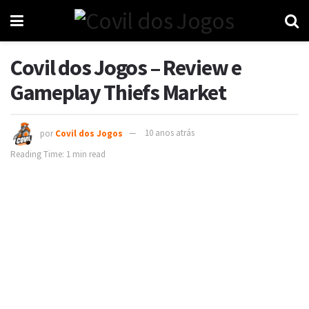
Covil dos Jogos – Review e
Gameplay Thiefs Market
por
Covil dos Jogos
10 anos atrás
Reading Time: 1 min read