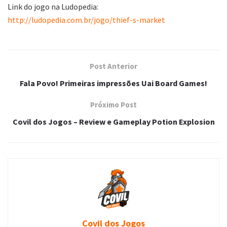
Link do jogo na Ludopedia:
http://ludopedia.com.br/jogo/thief-s-market
Post Anterior
Fala Povo! Primeiras impressões Uai Board Games!
Próximo Post
Covil dos Jogos – Review e Gameplay Potion Explosion
Covil dos Jogos