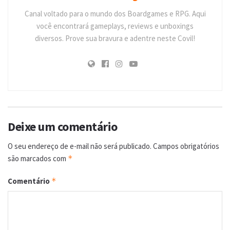
Canal voltado para o mundo dos Boardgames e RPG. Aqui
você encontrará gameplays, reviews e unboxings
diversos. Prove sua bravura e adentre neste Covil!
Deixe um comentário
O seu endereço de e-mail não será publicado.
Campos obrigatórios
são marcados com
*
Comentário
*