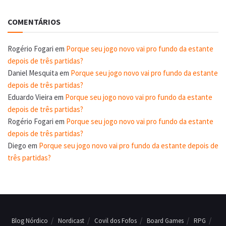
COMENTÁRIOS
Rogério Fogari
em
Porque seu jogo novo vai pro fundo da estante
depois de três partidas?
Daniel Mesquita
em
Porque seu jogo novo vai pro fundo da estante
depois de três partidas?
Eduardo Vieira
em
Porque seu jogo novo vai pro fundo da estante
depois de três partidas?
Rogério Fogari
em
Porque seu jogo novo vai pro fundo da estante
depois de três partidas?
Diego
em
Porque seu jogo novo vai pro fundo da estante depois de
três partidas?
Blog Nórdico
Nordicast
Covil dos Fofos
Board Games
RPG