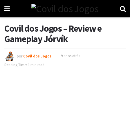
Covil dos Jogos – Review e
Gameplay Jórvík
por
Covil dos Jogos
9 anos atrás
Reading Time: 1 min read