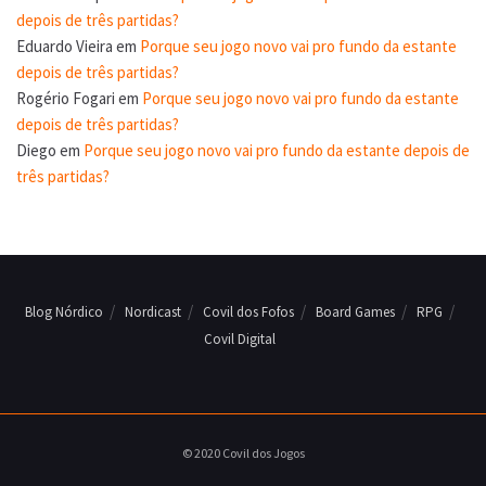
depois de três partidas?
Eduardo Vieira
em
Porque seu jogo novo vai pro fundo da estante
depois de três partidas?
Rogério Fogari
em
Porque seu jogo novo vai pro fundo da estante
depois de três partidas?
Diego
em
Porque seu jogo novo vai pro fundo da estante depois de
três partidas?
Blog Nórdico
Nordicast
Covil dos Fofos
Board Games
RPG
Covil Digital
© 2020 Covil dos Jogos