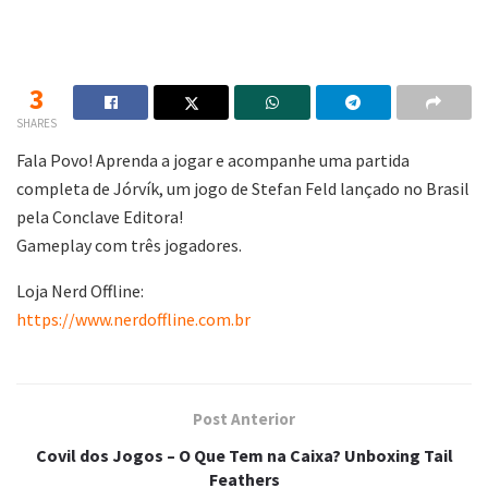
3
SHARES
Fala Povo! Aprenda a jogar e acompanhe uma partida
completa de Jórvík, um jogo de Stefan Feld lançado no Brasil
pela Conclave Editora!
Gameplay com três jogadores.
Loja Nerd Offline:
https://www.nerdoffline.com.br
Post Anterior
Covil dos Jogos – O Que Tem na Caixa? Unboxing Tail
Feathers