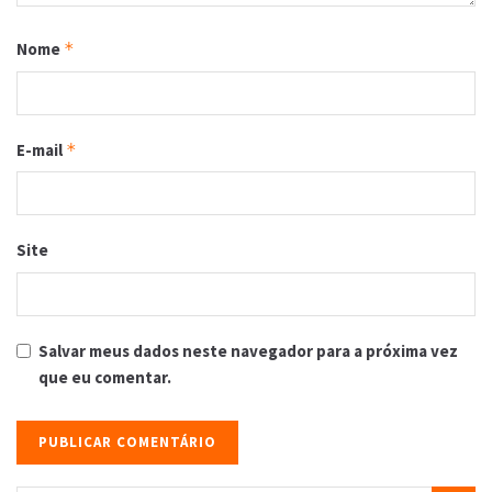
Nome
*
E-mail
*
Site
Salvar meus dados neste navegador para a próxima vez
que eu comentar.