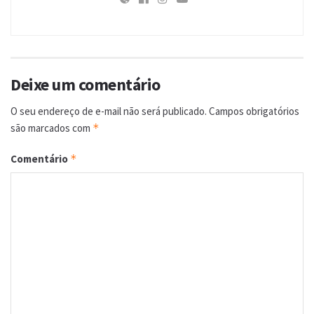
Deixe um comentário
O seu endereço de e-mail não será publicado.
Campos obrigatórios
são marcados com
*
Comentário
*