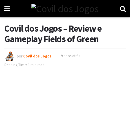
Covil dos Jogos – Review e
Gameplay Fields of Green
por
Covil dos Jogos
9 anos atrás
Reading Time: 1 min read