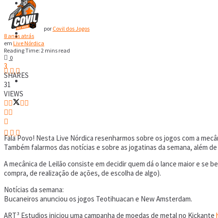
RPG
por
Covil dos Jogos
Covil Digital
RPG
8 anos atrás
em
Live Nórdica
Reading Time: 2 mins read
0
3
SHARES
Covil Digital
31
VIEWS
Fala Povo! Nesta Live Nórdica resenharmos sobre os jogos com a mecân
Também falarmos das notícias e sobre as jogatinas da semana, além de
A mecânica de Leilão consiste em decidir quem dá o lance maior e se b
compra, de realização de ações, de escolha de algo).
Notícias da semana:
Bucaneiros anunciou os jogos Teotihuacan e New Amsterdam.
ART³ Estudios iniciou uma campanha de moedas de metal no Kickante