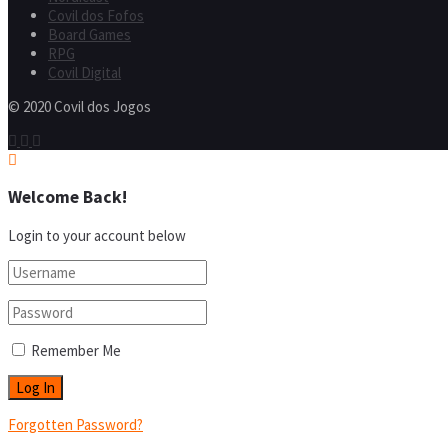
Covil dos Fofos
Board Games
RPG
Covil Digital
© 2020 Covil dos Jogos
Welcome Back!
Login to your account below
Remember Me
Forgotten Password?