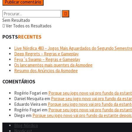
Sem Resultado
Ver Todos os Resultados
POSTS
RECENTES
Live Nórdica 483 – Jogos Mais Aguardados do Segundo Semestre
Deep Regrets – Regras e Gameplay
Feya´s Swamp – Regras e Gameplay
Os lançamentos mais quentes da Asmodee
Resumo dos Anúncios da Asmodee
COMENTÁRIOS
Rogério Fogari
em
Porque seu jogo novo vai pro fundo da estant
Daniel Mesquita
em
Porque seu jogo novo vai pro fundo da esta
Eduardo Vieira
em
Porque seu jogo novo vai pro fundo da estant
Rogério Fogari
em
Porque seu jogo novo vai pro fundo da estant
Diego
em
Porque seu jogo novo vai pro fundo da estante depois
Blog Nórdico
Nordicast