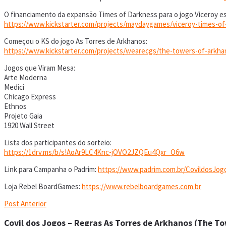
O financiamento da expansão Times of Darkness para o jogo Viceroy es
https://www.kickstarter.com/projects/maydaygames/viceroy-times-of
Começou o KS do jogo As Torres de Arkhanos:
https://www.kickstarter.com/projects/wearecgs/the-towers-of-arkha
Jogos que Viram Mesa:
Arte Moderna
Medici
Chicago Express
Ethnos
Projeto Gaia
1920 Wall Street
Lista dos participantes do sorteio:
https://1drv.ms/b/s!AoAr9LC4Knc-jOVO2JZQEu4Qxr_O6w
Link para Campanha o Padrim:
https://www.padrim.com.br/CovildosJog
Loja Rebel BoardGames:
https://www.rebelboardgames.com.br
Post Anterior
Covil dos Jogos – Regras As Torres de Arkhanos (The T