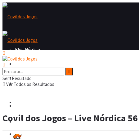
Blog Nórdico
Blog Nórdico
Nordicast
Sem Resultado
Nordicast
Ver Todos os Resultados
Covil dos Fofos
Covil dos Fofos
Covil dos Jogos – Live Nórdica 56
Board Games
Board Games