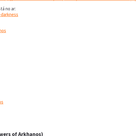
tá no ar:
-darkness
nos
os
owers of Arkhanos)