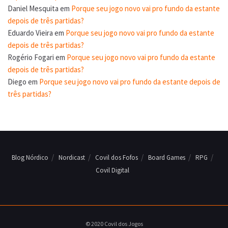
Daniel Mesquita
em
Porque seu jogo novo vai pro fundo da estante
depois de três partidas?
Eduardo Vieira
em
Porque seu jogo novo vai pro fundo da estante
depois de três partidas?
Rogério Fogari
em
Porque seu jogo novo vai pro fundo da estante
depois de três partidas?
Diego
em
Porque seu jogo novo vai pro fundo da estante depois de
três partidas?
Blog Nórdico
Nordicast
Covil dos Fofos
Board Games
RPG
Covil Digital
© 2020 Covil dos Jogos