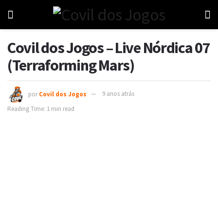
Covil dos Jogos – Live Nórdica 07
(Terraforming Mars)
por
Covil dos Jogos
9 anos atrás
Reading Time: 1 min read