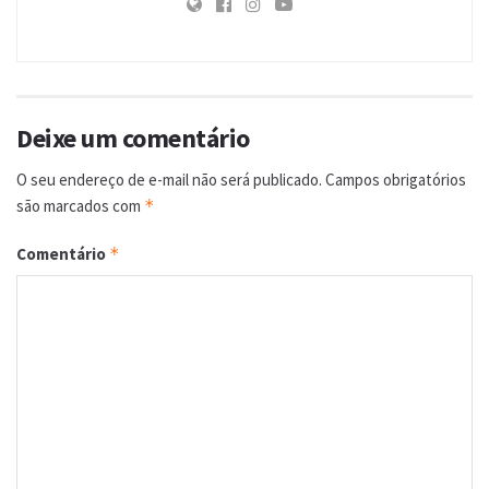
Deixe um comentário
O seu endereço de e-mail não será publicado.
Campos obrigatórios
são marcados com
*
Comentário
*