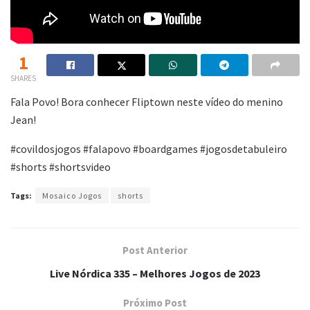
1
SHARES
Fala Povo! Bora conhecer Fliptown neste vídeo do menino
Jean!
#covildosjogos #falapovo #boardgames #jogosdetabuleiro
#shorts #shortsvideo
Tags:
Mosaico Jogos
shorts
Post Anterior
Live Nórdica 335 – Melhores Jogos de 2023
Próximo Post