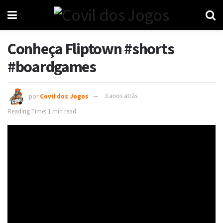
Conheça Fliptown #shorts
#boardgames
por
Covil dos Jogos
3 anos atrás
Reading Time: 1 min read