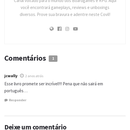
Canal voltado para o mundo dos Boardgames e RPG. Aqui
você encontrará gameplays, reviews e unboxings
diversos. Prove sua bravura e adentre neste Covil!
Comentários
1
jcwally
2 anos atrás
Esse livro promete ser incrível!!! Pena que não sairá em
português…
Responder
Deixe um comentário