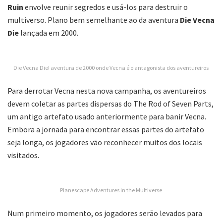
Ruin
envolve reunir segredos e usá-los para destruir o
multiverso. Plano bem semelhante ao da aventura
Die Vecna
Die
lançada em 2000.
Die Vecna Die! aventura de 2000 onde Vecna é o antagonista dos aventureiros
Para derrotar Vecna nesta nova campanha, os aventureiros
devem coletar as partes dispersas do The Rod of Seven Parts,
um antigo artefato usado anteriormente para banir Vecna.
Embora a jornada para encontrar essas partes do artefato
seja longa, os jogadores vão reconhecer muitos dos locais
visitados.
Planescape Adventures in the Multiverse
Num primeiro momento, os jogadores serão levados para