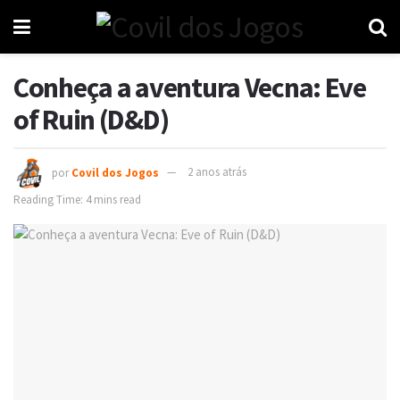
Conheça a aventura Vecna: Eve
of Ruin (D&D)
por
Covil dos Jogos
2 anos atrás
Reading Time: 4 mins read