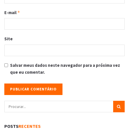
E-mail
*
Site
Salvar meus dados neste navegador para a próxima vez
que eu comentar.
POSTS
RECENTES