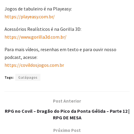
Jogos de tabuleiro é na Playeasy:
https://playeasy.com.br/
Acessórios Realísticos é na Gorilla 3D:
https://www.gorilla3d.com.br/
Para mais vídeos, resenhas em texto e para ouvir nosso
podcast, acesse:
https://covildosjogos.com.br
Tags:
Galápagos
Post Anterior
RPG no Covil – Dragão do Pico da Ponta Gélida – Parte 12 |
RPG DE MESA
Próximo Post