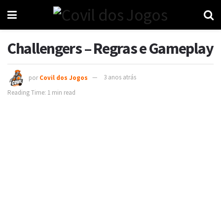
Challengers – Regras e Gameplay
por
Covil dos Jogos
3 anos atrás
Reading Time: 1 min read