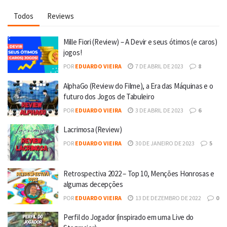
Todos
Reviews
Mille Fiori (Review) – A Devir e seus ótimos (e caros)
jogos!
POR
EDUARDO VIEIRA
7 DE ABRIL DE 2023
8
AlphaGo (Review do Filme), a Era das Máquinas e o
futuro dos Jogos de Tabuleiro
POR
EDUARDO VIEIRA
3 DE ABRIL DE 2023
6
Lacrimosa (Review)
POR
EDUARDO VIEIRA
30 DE JANEIRO DE 2023
5
Retrospectiva 2022 – Top 10, Menções Honrosas e
algumas decepções
POR
EDUARDO VIEIRA
13 DE DEZEMBRO DE 2022
0
Perfil do Jogador (inspirado em uma Live do