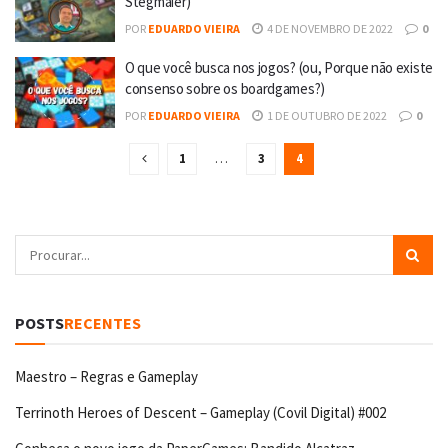
Stegmaier)
POR
EDUARDO VIEIRA
4 DE NOVEMBRO DE 2022
0
O que você busca nos jogos? (ou, Porque não existe
consenso sobre os boardgames?)
POR
EDUARDO VIEIRA
1 DE OUTUBRO DE 2022
0
1
…
3
4
POSTS
RECENTES
Maestro – Regras e Gameplay
Terrinoth Heroes of Descent – Gameplay (Covil Digital) #002