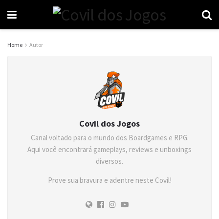
Home
Autor
Covil dos Jogos
Canal voltado para o mundo dos Boardgames e RPG.
Aqui você encontrará gameplays, reviews e unboxings
diversos.
Prove sua bravura e adentre neste Covil!