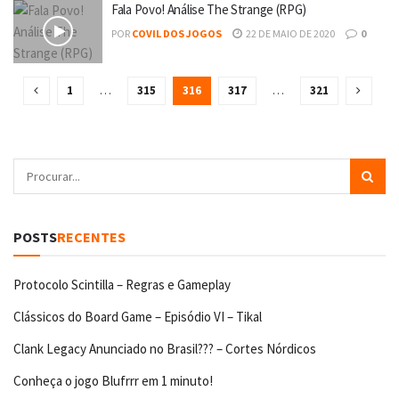
Fala Povo! Análise The Strange (RPG)
POR
COVIL DOS JOGOS
22 DE MAIO DE 2020
0
1
…
315
316
317
…
321
POSTS
RECENTES
Protocolo Scintilla – Regras e Gameplay
Clássicos do Board Game – Episódio VI – Tikal
Clank Legacy Anunciado no Brasil??? – Cortes Nórdicos
Conheça o jogo Blufrrr em 1 minuto!