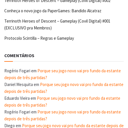
Terrinoth Heroes of Descent – Gameplay (Covil Digital) #002
Conheça o novo jogo da PaperGames: Bandido Alcatraz
Terrinoth Heroes of Descent – Gameplay (Covil Digital) #001
(EXCLUSIVO pra Membros)
Protocolo Scintilla – Regras e Gameplay
COMENTÁRIOS
Rogério Fogari
em
Porque seu jogo novo vai pro fundo da estante
depois de três partidas?
Daniel Mesquita
em
Porque seu jogo novo vai pro fundo da estante
depois de três partidas?
Eduardo Vieira
em
Porque seu jogo novo vai pro fundo da estante
depois de três partidas?
Rogério Fogari
em
Porque seu jogo novo vai pro fundo da estante
depois de três partidas?
Diego
em
Porque seu jogo novo vai pro fundo da estante depois de