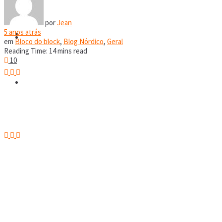
RPG
por
Jean
5 anos atrás
Covil Digital
RPG
em
Bloco do block
,
Blog Nórdico
,
Geral
Reading Time: 14 mins read
10
Covil Digital