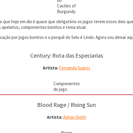
do
Castles of
Burgundy.
 que hoje em dia é quase que obrigatório os jogos terem esses dois q
s apelativo, componentes bonitos e tema atual.
ação por jogos bonitos e o porquê do Selo é Lindo. Agora vou deixar aqui
Century: Rota das Especiarias
Artista:
Fernanda Suarez
Componentes
do jogo.
Blood Rage / Rising Sun
Artista:
Adrian Smith
Rising