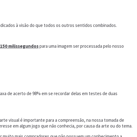
dicados à visão do que todos os outros sentidos combinados.
150 milissegundos
para uma imagem ser processada pelo nosso
axa de acerto de 98% em se recordar delas em testes de duas
arte visual é importante para a compreensão, na nossa tomada de
teresse em algum jogo que não conhecia, por causa da arte ou do tema.
rair muito mais compradores que não possuem um conhecimento a