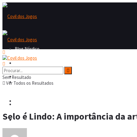
Blog Nórdico
Blog Nórdico
Nordicast
Sem Resultado
Nordicast
Ver Todos os Resultados
Covil dos Fofos
Covil dos Fofos
Selo é Lindo: A importância da ar
Board Games
Board Games