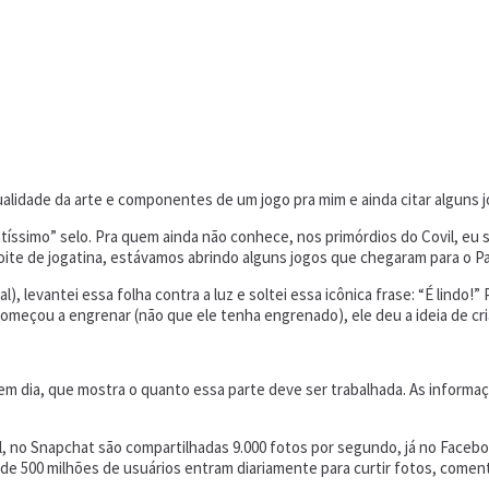
ualidade da arte e componentes de um jogo pra mim e ainda citar alguns 
íssimo” selo. Pra quem ainda não conhece, nos primórdios do Covil, eu 
ite de jogatina, estávamos abrindo alguns jogos que chegaram para o Pa
al), levantei essa folha contra a luz e soltei essa icônica frase: “É lin
começou a engrenar (não que ele tenha engrenado), ele deu a ideia de cria
 em dia, que mostra o quanto essa parte deve ser trabalhada. As inform
l, no Snapchat são compartilhadas 9.000 fotos por segundo, já no Faceb
e 500 milhões de usuários entram diariamente para curtir fotos, comen