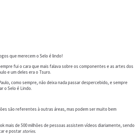
jogos que merecem o Selo é lindo!
sempre fui o cara que mais falava sobre os componentes e as artes dos
ulo e um deles era o Tsuro.
do!” Paulo, como sempre, não deixa nada passar despercebido, e sempre
r o Selo é Lindo.
ações são referentes à outras áreas, mas podem ser muito bem
ook mais de 500 milhões de pessoas assistem vídeos diariamente, sendo
tar e postar
stories.