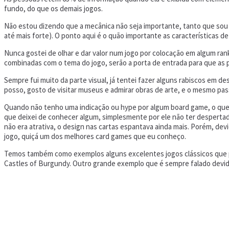
fundo, do que os demais jogos.
Não estou dizendo que a mecânica não seja importante, tanto que so
até mais forte). O ponto aqui é o quão importante as características 
Nunca gostei de olhar e dar valor num jogo por colocação em algum ran
combinadas com o tema do jogo, serão a porta de entrada para que as 
Sempre fui muito da parte visual, já tentei fazer alguns rabiscos em 
posso, gosto de visitar museus e admirar obras de arte, e o mesmo pa
Quando não tenho uma indicação ou hype por algum board game, o que s
que deixei de conhecer algum, simplesmente por ele não ter despertad
não era atrativa, o design nas cartas espantava ainda mais. Porém, dev
jogo, quiçá um dos melhores card games que eu conheço.
Temos também como exemplos alguns excelentes jogos clássicos que pa
Castles of Burgundy. Outro grande exemplo que é sempre falado devido