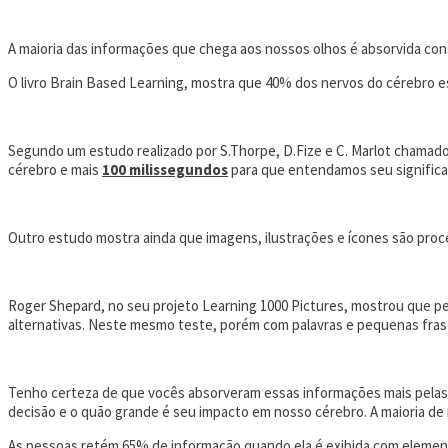
A maioria das informações que chega aos nossos olhos é absorvida co
O livro Brain Based Learning, mostra que 40% dos nervos do cérebro 
Segundo um estudo realizado por S.Thorpe, D.Fize e C. Marlot chamad
cérebro e mais
100 milissegundos
para que entendamos seu significa
Outro estudo mostra ainda que imagens, ilustrações e ícones são proc
Roger Shepard, no seu projeto Learning 1000 Pictures, mostrou que p
alternativas. Neste mesmo teste, porém com palavras e pequenas frase
Tenho certeza de que vocês absorveram essas informações mais pelas 
decisão e o quão grande é seu impacto em nosso cérebro. A maioria de 
As pessoas retém 65% de informação quando ela é exibida com elemen