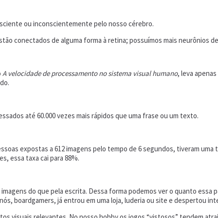
nsciente ou inconscientemente pelo nosso cérebro.
estão conectados de alguma forma à retina; possuímos mais neurônios de
o
A velocidade de processamento no sistema visual humano
, leva apenas
do.
essados até 60.000 vezes mais rápidos que uma frase ou um texto.
essoas expostas a 612 imagens pelo tempo de 6 segundos, tiveram uma t
s, essa taxa cai para 88%.
imagens do que pela escrita. Dessa forma podemos ver o quanto essa p
nós, boardgamers, já entrou em uma loja, luderia ou site e despertou in
tos visuais relevantes. No nosso hobby os jogos “vistosos” tendem at