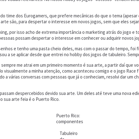
u do time dos Eurogamers, que prefere mecânicas do que o tema (apesa
de arte são, para despertar o interesse em novos jogos, sem que eles se
king, por isso acho de extrema importância o marketing atrás do jogo e 
pessoas possam despertar o interesse em conhecer ou adquirir novos jo
desenhos e tenho uma pasta cheio deles, mas com o passar do tempo, foi 
ssou a se aplicar desde que entrei no hobby dos jogos de tabuleiro. Sem
empre me atrai em um primeiro momento é sua arte, a partir daí que vou
o visualmente a minha atenção, como aconteceu comigo e o jogo Race for
ido a várias conversas com pessoas que já o conheciam, resolvi dar um c
ssam despercebidos devido sua arte. Um deles até teve uma nova edição
 sua arte feia é o Puerto Rico.
Puerto Rico:
componentes
Tabuleiro