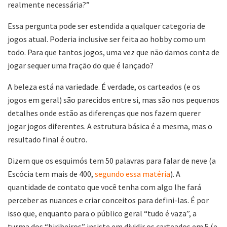
realmente necessária?”
Essa pergunta pode ser estendida a qualquer categoria de
jogos atual. Poderia inclusive ser feita ao hobby como um
todo. Para que tantos jogos, uma vez que não damos conta de
jogar sequer uma fração do que é lançado?
A beleza está na variedade. É verdade, os carteados (e os
jogos em geral) são parecidos entre si, mas são nos pequenos
detalhes onde estão as diferenças que nos fazem querer
jogar jogos diferentes. A estrutura básica é a mesma, mas o
resultado final é outro.
Dizem que os esquimós tem 50 palavras para falar de neve (a
Escócia tem mais de 400,
segundo essa matéria
). A
quantidade de contato que você tenha com algo lhe fará
perceber as nuances e criar conceitos para defini-las. É por
isso que, enquanto para o público geral “tudo é vaza”, a
turma dos “biribeiros” insiste em dividir os carteados em 5 (e