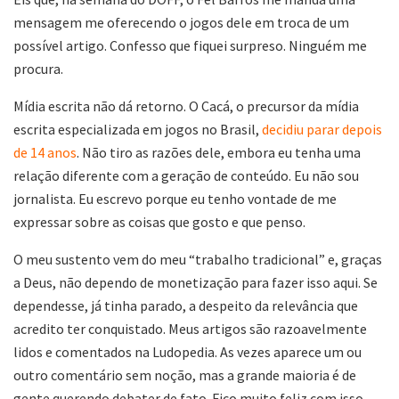
mensagem me oferecendo o jogos dele em troca de um
possível artigo. Confesso que fiquei surpreso. Ninguém me
procura.
Mídia escrita não dá retorno. O Cacá, o precursor da mídia
escrita especializada em jogos no Brasil,
decidiu parar depois
de 14 anos
. Não tiro as razões dele, embora eu tenha uma
relação diferente com a geração de conteúdo. Eu não sou
jornalista. Eu escrevo porque eu tenho vontade de me
expressar sobre as coisas que gosto e que penso.
O meu sustento vem do meu “trabalho tradicional” e, graças
a Deus, não dependo de monetização para fazer isso aqui. Se
dependesse, já tinha parado, a despeito da relevância que
acredito ter conquistado. Meus artigos são razoavelmente
lidos e comentados na Ludopedia. As vezes aparece um ou
outro comentário sem noção, mas a grande maioria é de
gente querendo debater de fato. Fico muito feliz com isso.