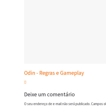
Odin - Regras e Gameplay
Deixe um comentário
O seu endereço de e-mail não será publicado.
Campos ob