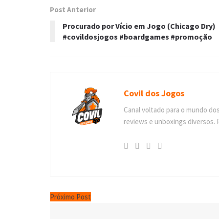
Post Anterior
Procurado por Vício em Jogo (Chicago Dry)
#covildosjogos #boardgames #promoção
Covil dos Jogos
Canal voltado para o mundo do
reviews e unboxings diversos. 
Próximo Post