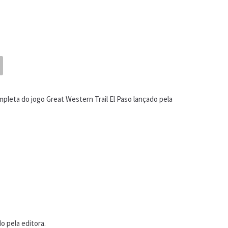
pleta do jogo Great Western Trail El Paso lançado pela
o pela editora.