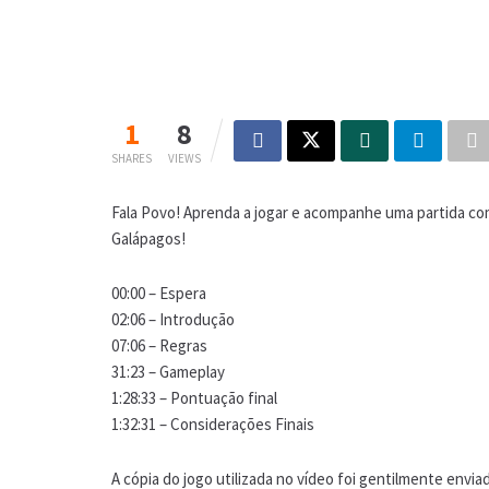
1
8
SHARES
VIEWS
Fala Povo! Aprenda a jogar e acompanhe uma partida com
Galápagos!
00:00 – Espera
02:06 – Introdução
07:06 – Regras
31:23 – Gameplay
1:28:33 – Pontuação final
1:32:31 – Considerações Finais
A cópia do jogo utilizada no vídeo foi gentilmente enviad