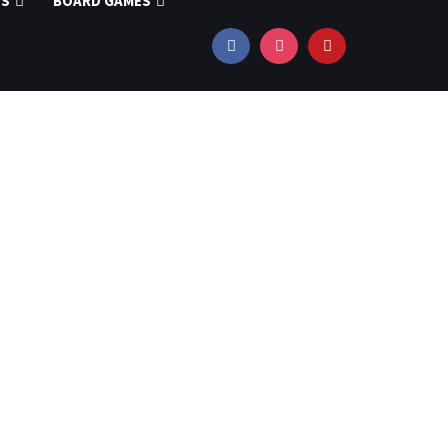
OS
BOARD GAMES