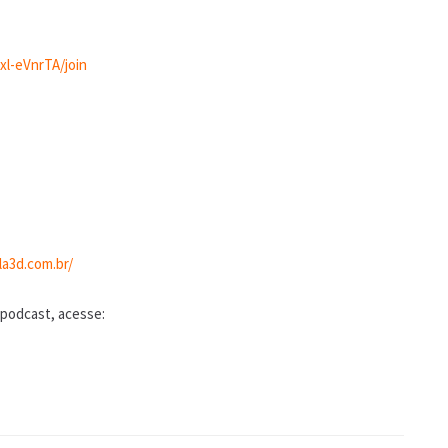
l-eVnrTA/join
la3d.com.br/
 podcast, acesse: