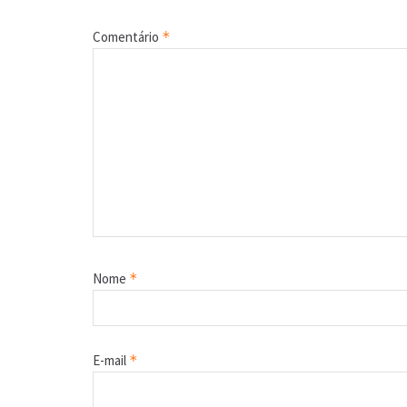
Comentário
*
Nome
*
E-mail
*