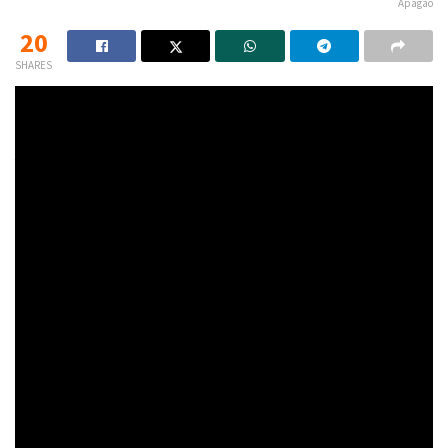
Apagão
20
SHARES
Faaaala Povo! Hoje venho falar sobre um projeto que está em
financiamento coletivo e será lançado pela Funbox Editora, o
jogo Apagão – Ruas de Fúria.