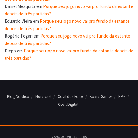
Daniel Mesquita
em
Porque seu jogo novo vai pro fundo da estante
depois de três partidas?
Eduardo Vieira
em
Porque seu jogo novo vai pro fundo da estante
depois de três partidas?
Rogério Fogari
em
Porque seu jogo novo vai pro fundo da estante
depois de três partidas?
Diego
em
Porque seu jogo novo vai pro fundo da estante depois de
três partidas?
Blog Nórdico
Nordicast
Covil dos Fofos
Board Games
RPG
Covil Digital
© 2020 Covil dos Jogos