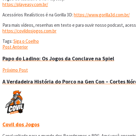
https://playeasy.com.br/
Acessórios Realísticos é na Gorilla 3D:
https://www.gorilla3d.com.br/
Para mais vídeos, resenhas em texto e para ouvir nosso podcast, acess
https://covildosjogos.com.br
Tags:
Siga o Coelho
Post Anterior
Papo do Ladino: Os Jogos da Conclave na Spiel
Próximo Post
A Verdadeira História do Porco na Gen Con – Cortes Nór
Covil dos Jogos
Canal voltado para o mundo dos Boardgames e RPG. Aqui você encontrar