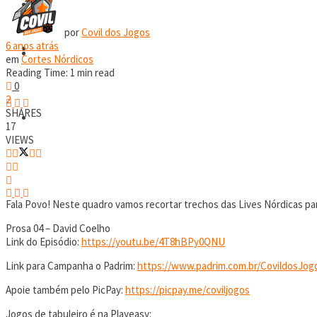
RPG
por
Covil dos Jogos
6 anos atrás
Covil Digital
RPG
em
Cortes Nórdicos
Reading Time: 1 min read
0
2
SHARES
Covil Digital
17
VIEWS
Fala Povo! Neste quadro vamos recortar trechos das Lives Nórdicas p
Prosa 04 – David Coelho
Link do Episódio:
https://youtu.be/4T8hBPy0QNU
Link para Campanha o Padrim:
https://www.padrim.com.br/CovildosJog
Apoie também pelo PicPay:
https://picpay.me/coviljogos
Jogos de tabuleiro é na Playeasy: