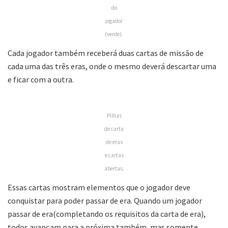
do
jogador
(verde).
Cada jogador também receberá duas cartas de missão de
cada uma das três eras, onde o mesmo deverá descartar uma
e ficar com a outra.
Pilhas
de carta
de eras
e cartas
abertas.
Essas cartas mostram elementos que o jogador deve
conquistar para poder passar de era. Quando um jogador
passar de era(completando os requisitos da carta de era),
todos avançam para a próxima também, mas somente