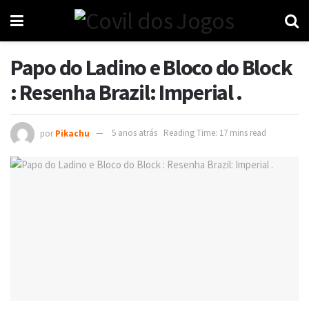
Papo do Ladino e Bloco do Block
: Resenha Brazil: Imperial .
por
Pikachu
5 anos atrás
Reading Time: 17 mins read