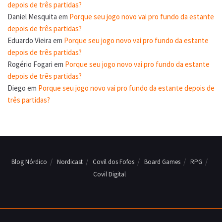
depois de três partidas?
Daniel Mesquita
em
Porque seu jogo novo vai pro fundo da estante
depois de três partidas?
Eduardo Vieira
em
Porque seu jogo novo vai pro fundo da estante
depois de três partidas?
Rogério Fogari
em
Porque seu jogo novo vai pro fundo da estante
depois de três partidas?
Diego
em
Porque seu jogo novo vai pro fundo da estante depois de
três partidas?
Blog Nórdico
Nordicast
Covil dos Fofos
Board Games
RPG
Covil Digital