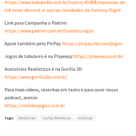
https://www.ludopedia.com.br/topico/41408/expansao-de-
ti4-novo-descent-e-outras-novidades-da-fantasy-flight
Link para Campanha o Padrim:
https://www.padrim.com.br/CovildosJogos
Apoie também pelo PicPay:
https://picpay.me/coviljogos
Jogos de tabuleiro é na Playeasy:
https://playeasy.com.br/
Acessórios Realísticos é na Gorilla 3D:
https://www.gorilla3d.com.br/
Para mais vídeos, resenhas em texto e para ouvir nosso
podcast, acesse:
https://covildosjogos.com.br
Tags:
Anúncios
Cortes Nórdicos
notícias