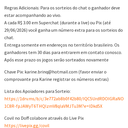
Regras Adicionais: Para os sorteios do chat o ganhador deve
estar acompanhando ao vivo.
A cada R$ 3.00 em Superchat (durante a live) ou Pix (até
29/06/2026) você ganha um número extra para os sorteios do
chat.
Entrega somente em endereços no território brasileiro. Os
ganhadores tem 30 dias para entrarem em contato conosco.
Após esse prazo os jogos serão sorteados novamente
Chave Pix: karine.brinq@hotmail.com (favor enviar o
comprovante pra Karine registrar os números extras)
Lista dos Apoiadores para Sorteio:
https://1drv.ms/b/c/3e772ab8b0f42b80/IQC5UrdRDOIGRaNO
1C8R-fpJAWyT6THQIzmV8qIaVMJTu3M?e=lDkd5X
Covil no Doff colabore através do Live Pix
https://livepix.gg/covil