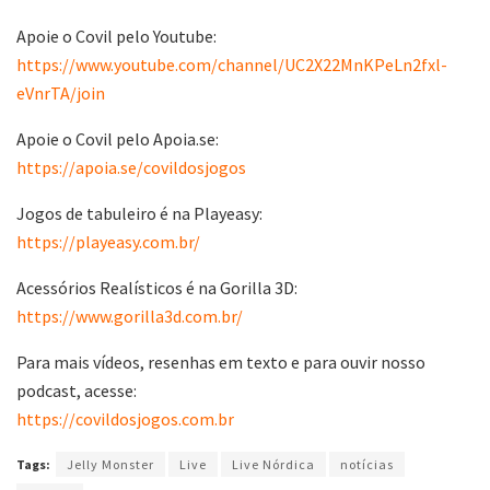
Apoie o Covil pelo Youtube:
https://www.youtube.com/channel/UC2X22MnKPeLn2fxl-
eVnrTA/join
Apoie o Covil pelo Apoia.se:
https://apoia.se/covildosjogos
Jogos de tabuleiro é na Playeasy:
https://playeasy.com.br/
Acessórios Realísticos é na Gorilla 3D:
https://www.gorilla3d.com.br/
Para mais vídeos, resenhas em texto e para ouvir nosso
podcast, acesse:
https://covildosjogos.com.br
Tags:
Jelly Monster
Live
Live Nórdica
notícias