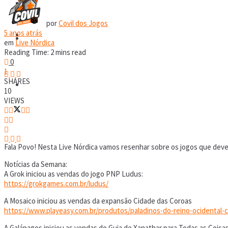
RPG
por
Covil dos Jogos
5 anos atrás
Covil Digital
RPG
em
Live Nórdica
Reading Time: 2 mins read
0
1
SHARES
Covil Digital
10
VIEWS
Fala Povo! Nesta Live Nórdica vamos resenhar sobre os jogos que dever
Notícias da Semana:
A Grok iniciou as vendas do jogo PNP Ludus:
https://grokgames.com.br/ludus/
A Mosaico iniciou as vendas da expansão Cidade das Coroas
https://www.playeasy.com.br/produtos/paladinos-do-reino-ocidental-
A Galápagos iniciou as vendas do Guia de Xanathar para Todas as Coisa