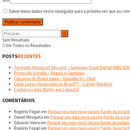
Site
Salvar meus dados neste navegador para a próxima vez que eu com
Sem Resultado
Ver Todos os Resultados
POSTS
RECENTES
Terrinoth Heroes of Descent – Gameplay (Covil Digital) #001 (
Protocolo Scintilla – Regras e Gameplay
Clássicos do Board Game – Episódio VI – Tikal
Clank Legacy Anunciado no Brasil??? – Cortes Nórdicos
Conheça o jogo Blufrrr em 1 minuto!
COMENTÁRIOS
Rogério Fogari
em
Porque seu jogo novo vai pro fundo da estant
Daniel Mesquita
em
Porque seu jogo novo vai pro fundo da esta
Eduardo Vieira
em
Porque seu jogo novo vai pro fundo da estant
Rogério Fogari
em
Porque seu jogo novo vai pro fundo da estant