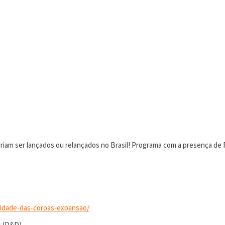
iam ser lançados ou relançados no Brasil! Programa com a presença de Fa
cidade-das-coroas-expansao/
s (D&D)