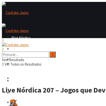
Blog Nórdico
Blog Nórdico
Nordicast
Sem Resultado
Nordicast
Ver Todos os Resultados
Covil dos Fofos
Covil dos Fofos
Live Nórdica 207 – Jogos que Dev
Board Games
Board Games