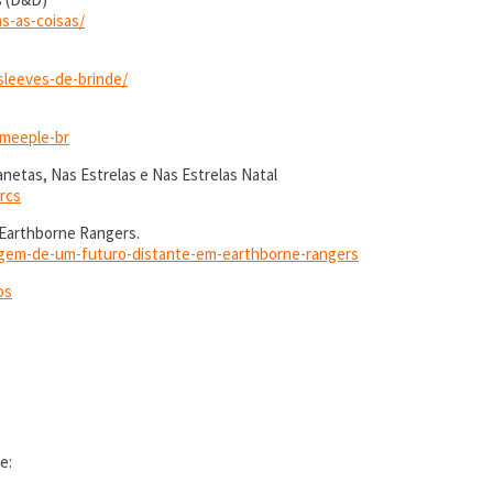
s-as-coisas/
sleeves-de-brinde/
-meeple-br
anetas, Nas Estrelas e Nas Estrelas Natal
rcs
 Earthborne Rangers.
vagem-de-um-futuro-distante-em-earthborne-rangers
os
e: