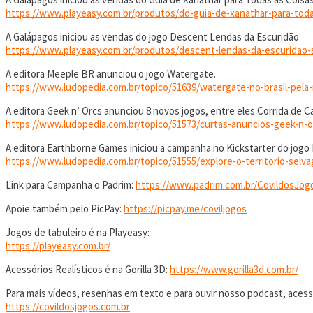
https://www.playeasy.com.br/produtos/dd-guia-de-xanathar-para-toda
A Galápagos iniciou as vendas do jogo Descent Lendas da Escuridão
https://www.playeasy.com.br/produtos/descent-lendas-da-escuridao-
A editora Meeple BR anunciou o jogo Watergate.
https://www.ludopedia.com.br/topico/51639/watergate-no-brasil-pela
A editora Geek n’ Orcs anunciou 8 novos jogos, entre eles Corrida de C
https://www.ludopedia.com.br/topico/51573/curtas-anuncios-geek-n-o
A editora Earthborne Games iniciou a campanha no Kickstarter do jogo
https://www.ludopedia.com.br/topico/51555/explore-o-territorio-sel
Link para Campanha o Padrim:
https://www.padrim.com.br/CovildosJog
Apoie também pelo PicPay:
https://picpay.me/coviljogos
Jogos de tabuleiro é na Playeasy:
https://playeasy.com.br/
Acessórios Realísticos é na Gorilla 3D:
https://www.gorilla3d.com.br/
Para mais vídeos, resenhas em texto e para ouvir nosso podcast, acess
https://covildosjogos.com.br