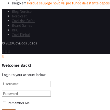
Diego
em
Porque seu jogo novo vai pro fundo da estante depois
Blog Nórdico
Nordicast
Covil dos Fofos
Board Games
RPG
Covil Digital
© 2020 Covil dos Jogos
Welcome Back!
Login to your account below
Remember Me