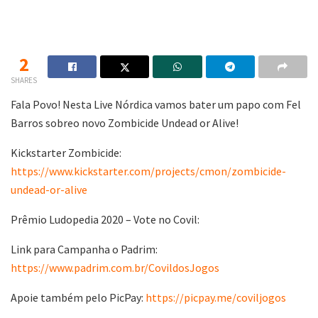
2
SHARES
Fala Povo! Nesta Live Nórdica vamos bater um papo com Fel
Barros sobreo novo Zombicide Undead or Alive!
Kickstarter Zombicide:
https://www.kickstarter.com/projects/cmon/zombicide-
undead-or-alive
Prêmio Ludopedia 2020 – Vote no Covil:
Link para Campanha o Padrim:
https://www.padrim.com.br/CovildosJogos
Apoie também pelo PicPay:
https://picpay.me/coviljogos