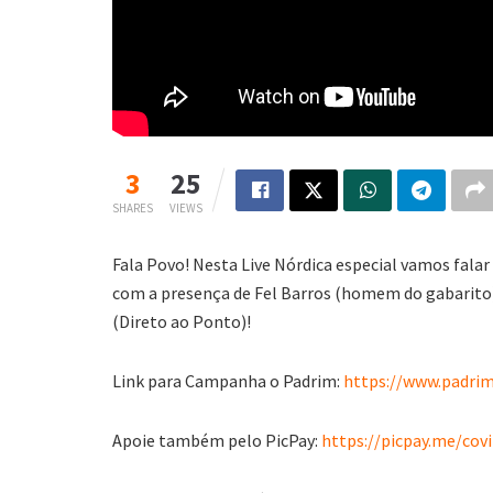
3
25
SHARES
VIEWS
Fala Povo! Nesta Live Nórdica especial vamos fala
com a presença de Fel Barros (homem do gabarito),
(Direto ao Ponto)!
Link para Campanha o Padrim:
https://www.padrim
Apoie também pelo PicPay:
https://picpay.me/covi