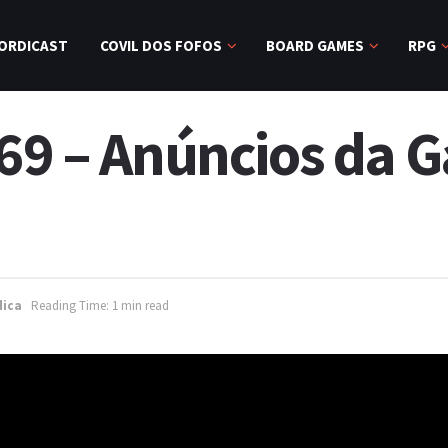
ORDICAST
COVIL DOS FOFOS
BOARD GAMES
RPG
169 – Anúncios da 
dica
Reading Time: 1 min read