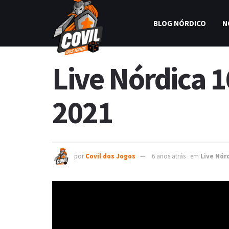
BLOG NÓRDICO
N
Live Nórdica 
2021
por
Covil dos Jogos
6 anos atrás
em
Live Nór