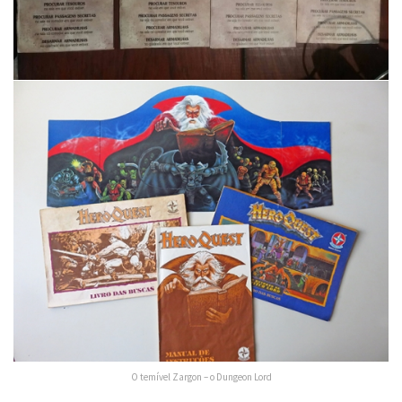
O temível Zargon – o Dungeon Lord