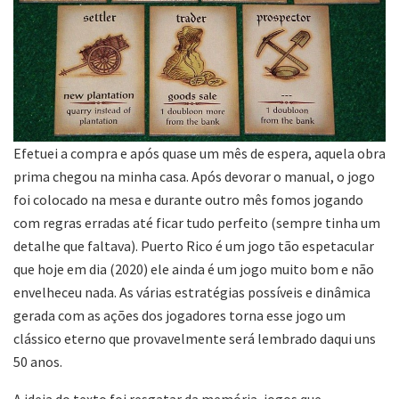
Efetuei a compra e após quase um mês de espera, aquela obra
prima chegou na minha casa. Após devorar o manual, o jogo
foi colocado na mesa e durante outro mês fomos jogando
com regras erradas até ficar tudo perfeito (sempre tinha um
detalhe que faltava). Puerto Rico é um jogo tão espetacular
que hoje em dia (2020) ele ainda é um jogo muito bom e não
envelheceu nada. As várias estratégias possíveis e dinâmica
gerada com as ações dos jogadores torna esse jogo um
clássico eterno que provavelmente será lembrado daqui uns
50 anos.
A ideia do texto foi resgatar da memória, jogos que