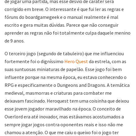
de jogar uma partida, mas esse desvio de caráter será
corrigido em breve. O interessante é que fui ler as regras e
fóruns do boardgamegeek e o manual realmente é mal
escrito e gera muitas dúvidas. Parece que não conseguir
aprender as regras não foi totalmente culpa daquele menino
de 9 anos.
O terceiro jogo (segundo de tabuleiro) que me influenciou
fortemente foi o digníssimo
Hero Quest
da estrela, com as
suas suntuosas miniaturas de papelão. Esse jogo foi bem
influente porque na mesma época, eu estava conhecendo o
RPG e especificamente o Dungeons and Dragons. A temática
medieval, masmorras e criaturas para combater me
deixavam fascinado. Heroquest tem uma coisinha que deixou
esse jovem jogador maravilhado na época. O conceito de
Overlord era até inovador, mas estávamos acostumados a
sempre jogar jogos contra oponentes reais e isso não me
chamou a atenção. O que me caiu o queixo foi o jogo ter