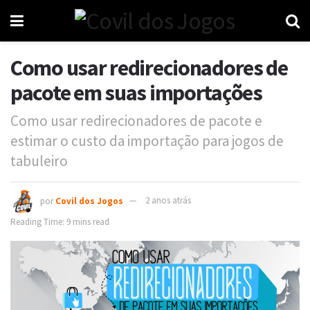
Como usar redirecionadores de
pacote em suas importações
Como usar redirecionadores de pacote e
estimar o custo da importação para jogos de
tabuleiro
por
Covil dos Jogos
2 anos atrás
Reading Time: 9 mins read