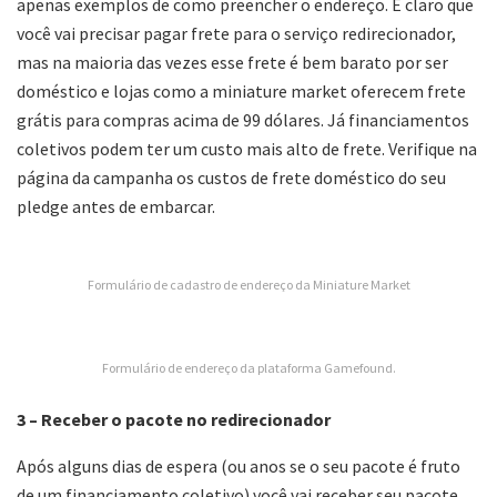
apenas exemplos de como preencher o endereço. É claro que
você vai precisar pagar frete para o serviço redirecionador,
mas na maioria das vezes esse frete é bem barato por ser
doméstico e lojas como a miniature market oferecem frete
grátis para compras acima de 99 dólares. Já financiamentos
coletivos podem ter um custo mais alto de frete. Verifique na
página da campanha os custos de frete doméstico do seu
pledge antes de embarcar.
Formulário de cadastro de endereço da Miniature Market
Formulário de endereço da plataforma Gamefound.
3 – Receber o pacote no redirecionador
Após alguns dias de espera (ou anos se o seu pacote é fruto
de um financiamento coletivo) você vai receber seu pacote