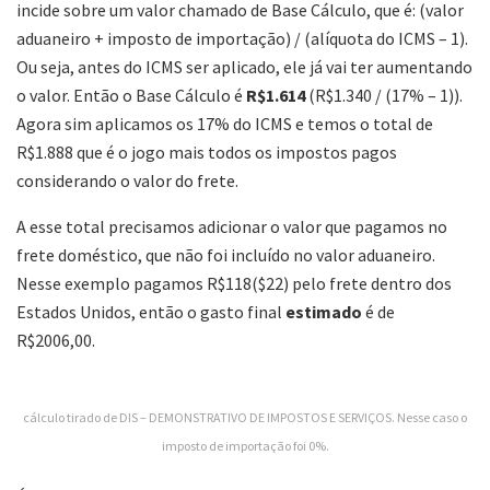
incide sobre um valor chamado de Base Cálculo, que é: (valor
aduaneiro + imposto de importação) / (alíquota do ICMS – 1).
Ou seja, antes do ICMS ser aplicado, ele já vai ter aumentando
o valor. Então o Base Cálculo é
R$1.614
(R$1.340 / (17% – 1)).
Agora sim aplicamos os 17% do ICMS e temos o total de
R$1.888 que é o jogo mais todos os impostos pagos
considerando o valor do frete.
A esse total precisamos adicionar o valor que pagamos no
frete doméstico, que não foi incluído no valor aduaneiro.
Nesse exemplo pagamos R$118($22) pelo frete dentro dos
Estados Unidos, então o gasto final
estimado
é de
R$2006,00.
cálculo tirado de DIS – DEMONSTRATIVO DE IMPOSTOS E SERVIÇOS. Nesse caso o
imposto de importação foi 0%.