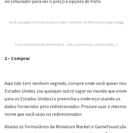
no simulador para ver o preço e opções de frete.
Você consegue ver esses dados na aba “versions” na ficha de um jogo no bgg.
Ficha de simulação do Fishisfast…sim, é pra chorar, chorar muito…)
2 – Comprar
Aqui não tem nenhum segredo, compre onde você quiser nos
Estados Unidos (ou qualquer outro lugar no mundo que envie
para os Estados Unidos) e preencha o endereço usando os
dados fornecidos pelo redirecionador. Procure usar o mesmo
nome que você usou no redirecionador.
Abaixo os formulários da Miniature Market e Gamefound são