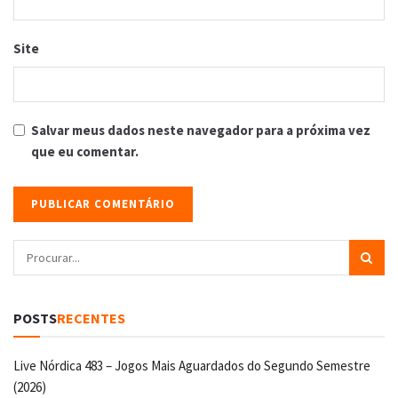
Site
Salvar meus dados neste navegador para a próxima vez
que eu comentar.
POSTS
RECENTES
Live Nórdica 483 – Jogos Mais Aguardados do Segundo Semestre
(2026)