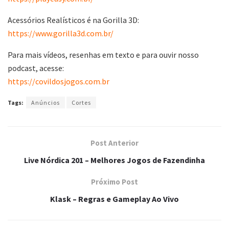
Acessórios Realísticos é na Gorilla 3D:
https://www.gorilla3d.com.br/
Para mais vídeos, resenhas em texto e para ouvir nosso
podcast, acesse:
https://covildosjogos.com.br
Tags:
Anúncios
Cortes
Post Anterior
Live Nórdica 201 – Melhores Jogos de Fazendinha
Próximo Post
Klask – Regras e Gameplay Ao Vivo