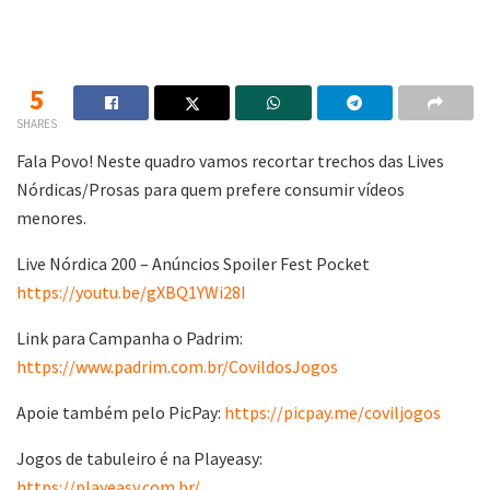
5
SHARES
Fala Povo! Neste quadro vamos recortar trechos das Lives
Nórdicas/Prosas para quem prefere consumir vídeos
menores.
Live Nórdica 200 – Anúncios Spoiler Fest Pocket
https://youtu.be/gXBQ1YWi28I
Link para Campanha o Padrim:
https://www.padrim.com.br/CovildosJogos
Apoie também pelo PicPay:
https://picpay.me/coviljogos
Jogos de tabuleiro é na Playeasy:
https://playeasy.com.br/