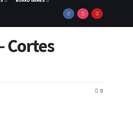
OS
BOARD GAMES
– Cortes
0