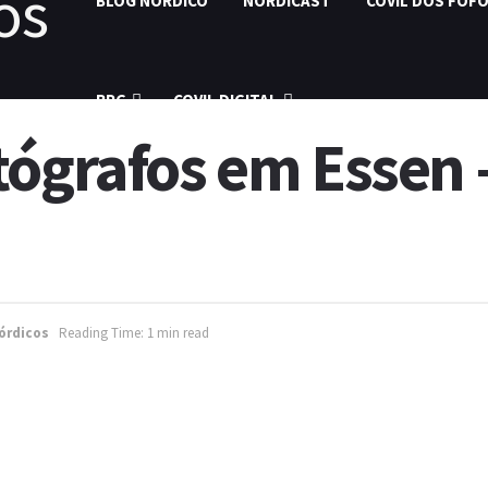
BLOG NÓRDICO
NORDICAST
COVIL DOS FOF
RPG
COVIL DIGITAL
tógrafos em Essen 
órdicos
Reading Time: 1 min read