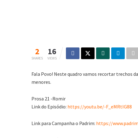
2
16
SHARES
VIEWS
Fala Povo! Neste quadro vamos recortar trechos d
menores.
Prosa 21 -Romir
Link do Episódio:
https://youtu.be/-F_eMRtIG88
Link para Campanha o Padrim:
https://www.padrim