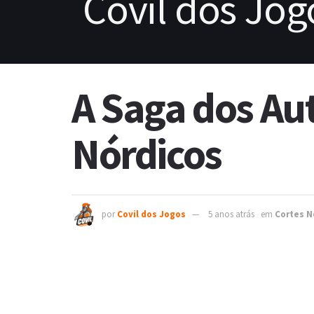
A Saga dos Au
Nórdicos
por
Covil dos Jogos
5 anos atrás
em
Cortes N