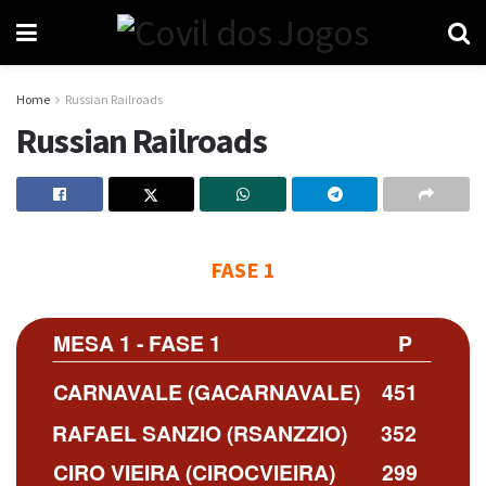
Home
Russian Railroads
Russian Railroads
FASE 1
MESA 1 - FASE 1
P
CARNAVALE (GACARNAVALE)
451
RAFAEL SANZIO (RSANZZIO)
352
CIRO VIEIRA (CIROCVIEIRA)
299